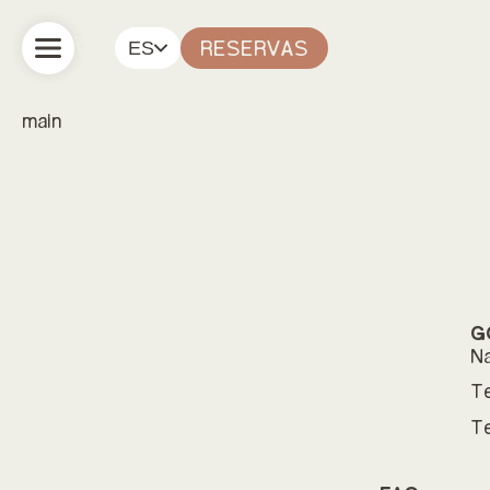
ES
RESERVAS
main
G
Na
Te
Te