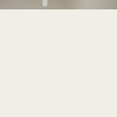
APAR, bere gastronomia eta
zerbitzuaren bidez, lurraldea
sentitu, esperientzia gogoangarria