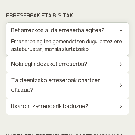
ERRESERBAK ETA BISITAK
Beharrezkoa al da erreserba egitea?
Erreserba egitea gomendatzen dugu, batez ere
asteburuetan, mahaia ziurtatzeko.
Nola egin dezaket erreserba?
Taldeentzako erreserbak onartzen
dituzue?
Itxaron-zerrendarik baduzue?