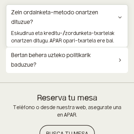
Zein ordainketa-metodo onartzen
dituzue?
Eskudirua eta kreditu-/zordunketa-txartelak
onartzen ditugu. APAR opari-txartela ere bai.
Bertan behera uzteko politikarik
baduzue?
Reserva tu mesa
Teléfono o desde nuestra web, asegurate una
en APAR.