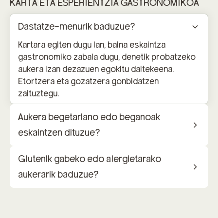
KARTA ETA ESPERIENTZIA GASTRONOMIKOA
Dastatze-menurik baduzue?
Kartara egiten dugu lan, baina eskaintza
gastronomiko zabala dugu, denetik probatzeko
aukera izan dezazuen egokitu daitekeena.
Etortzera eta gozatzera gonbidatzen
zaituztegu.
Aukera begetariano edo beganoak
eskaintzen dituzue?
Glutenik gabeko edo alergietarako
aukerarik baduzue?