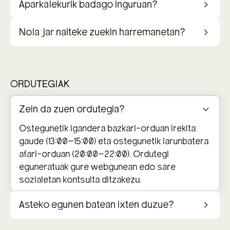
Aparkalekurik badago inguruan?
Nola jar naiteke zuekin harremanetan?
ORDUTEGIAK
Zein da zuen ordutegia?
Ostegunetik igandera bazkari-orduan irekita
gaude (13:00–15:00) eta ostegunetik larunbatera
afari-orduan (20:00–22:00). Ordutegi
eguneratuak gure webgunean edo sare
sozialetan kontsulta ditzakezu.
Asteko egunen batean ixten duzue?