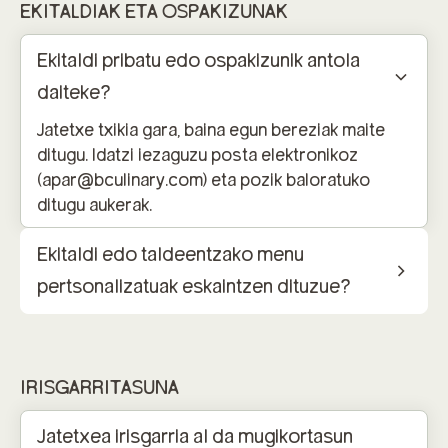
EKITALDIAK ETA OSPAKIZUNAK
Ekitaldi pribatu edo ospakizunik antola
daiteke?
Jatetxe txikia gara, baina egun bereziak maite
ditugu. Idatzi iezaguzu posta elektronikoz
(apar@bculinary.com) eta pozik baloratuko
ditugu aukerak.
Ekitaldi edo taldeentzako menu
pertsonalizatuak eskaintzen dituzue?
IRISGARRITASUNA
Jatetxea irisgarria al da mugikortasun