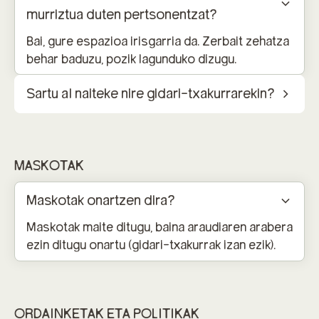
murriztua duten pertsonentzat?
Bai, gure espazioa irisgarria da. Zerbait zehatza
behar baduzu, pozik lagunduko dizugu.
Sartu al naiteke nire gidari-txakurrarekin?
MASKOTAK
Maskotak onartzen dira?
Maskotak maite ditugu, baina araudiaren arabera
ezin ditugu onartu (gidari-txakurrak izan ezik).
ORDAINKETAK ETA POLITIKAK