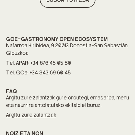
BUSCA TU MESA
GOE-GASTRONOMY OPEN ECOSYSTEM
Nafarroa Hiribidea, 9 20013 Donostia-San Sebastián,
Gipuzkoa
Tel. APAR: +34 676 45 05 80
Tel. GOe: +34 843 69 60 45
FAQ
Argitu zure zalantzak gure ordutegi, erreserba, menu
eta neurrira antolatutako ekitaldiei buruz.
Argitu zure zalantzak
NOIZ ETA NON